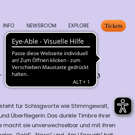
INFO
NEWSROOM
EXPLORE
Tickets
Donnerstag, 23.07.
19:00
steht für Schlagworte wie Stimmgewalt,
nd Überfliegerin. Das dunkle Timbre ihrer
e macht sie unverwechselbar und mit ihren
ngles „Gold“, „News“ und „Am I Enough“ hat