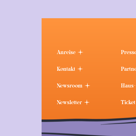
Anreise
Press
Kontakt
Partn
Newsroom
Haus-
Newsletter
Ticke