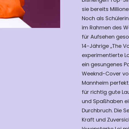
sie bereits Millio
Noch als Schülerin 
im Rahmen des We
für Aufsehen geso
14-Jährige „The Vo
experimentierte Lo
ein gesungenes P
Weeknd-Cover von
Mannheim perfekt.
für richtig gute 
und Spaßhaben ein
Durchbruch. Die S
Kraft und Zuversic
löwenstarke Loi mit