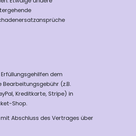
den. Etwaige andere
eitergehende
 Schadenersatzansprüche
e Erfüllungsgehilfen dem
 Bearbeitungsgebühr (z.B.
al, Kreditkarte, Stripe) in
cket-Shop.
t mit Abschluss des Vertrages über