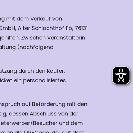
ng mit dem Verkauf von
GmbH, Alter Schlachthof 11b, 76131
gehilfen. Zwischen Veranstalterin
altung (nachfolgend
Nutzung durch den Käufer.
cket ein personalisiertes
Anspruch auf Beförderung mit den
ag, dessen Abschluss von der
Ticketerwerber/Besucher und dem
kann als QR-Code, der auf dem