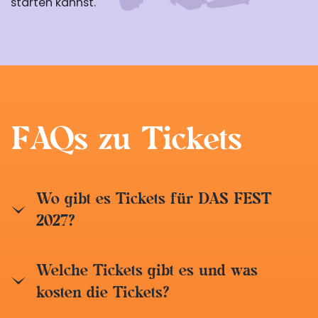
starten kannst.
FAQs zu Tickets
Wo gibt es Tickets für DAS FEST
2027?
Auch für DAS FEST 2027 werden die Tickets
Welche Tickets gibt es und was
wieder online direkt über den
DAS FEST-
kosten die Tickets?
Ticketshop
verkauft.