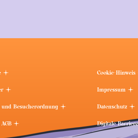
e
Cookie-Hinweis
er
Impressum
 und Besucherordnung
Datenschutz
t AGB
Digitale Barrier