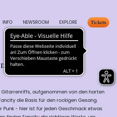
INFO
NEWSROOM
EXPLORE
Tickets
Dienstag, 21.07.
18:00
 Gitarrenriffs, aufgenommen von den harten
Fancity die Basis für den rockigen Gesang.
er Punk - hier ist für jeden Geschmack etwas
ngs finden Fancity die richtigen Worte, um