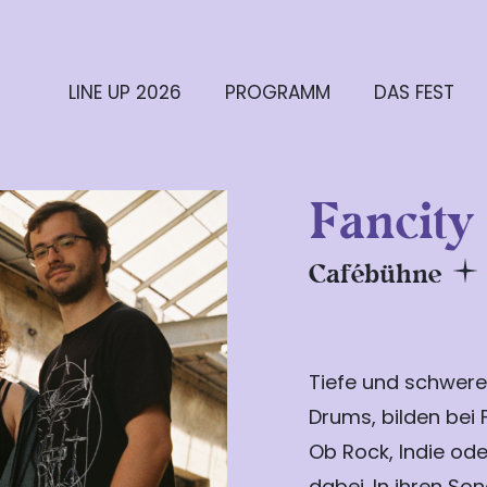
LINE UP 2026
PROGRAMM
DAS FEST
Fancity
Cafébühne
Tiefe und schwere
Drums, bilden bei 
Ob Rock, Indie od
dabei. In ihren So