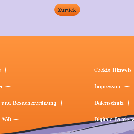
Zurück
e
Cookie-Hinweis
er
Impressum
 und Besucherordnung
Datenschutz
t AGB
Digitale Barrier